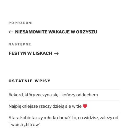
Nawigacja
Poprzedni
POPRZEDNI
wpisu
wpis
NIESAMOWITE WAKACJE W ORZYSZU
Następny
NASTĘPNE
wpis
FESTYN W LISKACH
OSTATNIE WPISY
Rekord, który zaczyna się i kończy oddechem
Najpiękniejsze rzeczy dzieją się w tle
Stara kobieta czy młoda dama? To, co widzisz, zależy od
Twoich „filtrów”