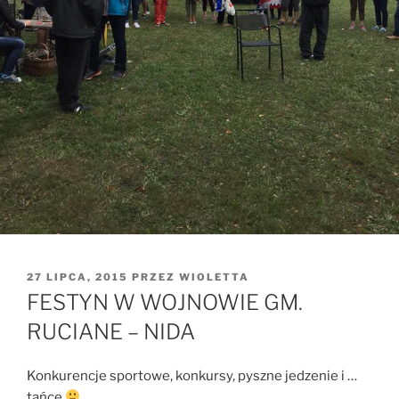
OPUBLIKOWANE
27 LIPCA, 2015
PRZEZ
WIOLETTA
W
FESTYN W WOJNOWIE GM.
RUCIANE – NIDA
Konkurencje sportowe, konkursy, pyszne jedzenie i …
tańce