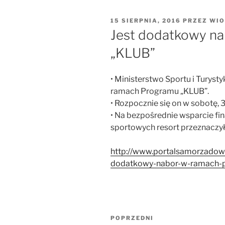
OPUBLIKOWANE
15 SIERPNIA, 2016
PRZEZ
WIO
W
Jest dodatkowy n
„KLUB”
• Ministerstwo Sportu i Turys
ramach Programu „KLUB”.
• Rozpocznie się on w sobotę, 3
• Na bezpośrednie wsparcie fi
sportowych resort przeznaczył
http://www.portalsamorzadowy.
dodatkowy-nabor-w-ramach-p
Nawigacja
Poprzedni
POPRZEDNI