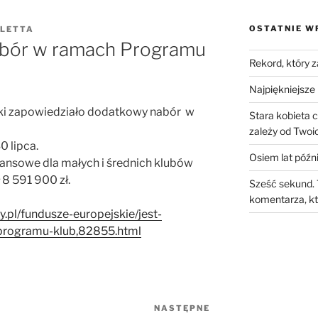
OSTATNIE W
LETTA
abór w ramach Programu
Rekord, który 
Najpiękniejsze 
tyki zapowiedziało dodatkowy nabór w
Stara kobieta 
zależy od Twoic
0 lipca.
Osiem lat późni
nansowe dla małych i średnich klubów
 8 591 900 zł.
Sześć sekund. 
komentarza, kt
pl/fundusze-europejskie/jest-
rogramu-klub,82855.html
NASTĘPNE
Następny