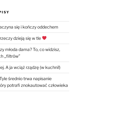
PISY
zaczyna się i kończy oddechem
rzeczy dzieją się w tle
czy młoda dama? To, co widzisz,
h „filtrów”
ej. A ja wciąż rządzę (w kuchni!)
Tyle średnio trwa napisanie
óry potrafi znokautować człowieka