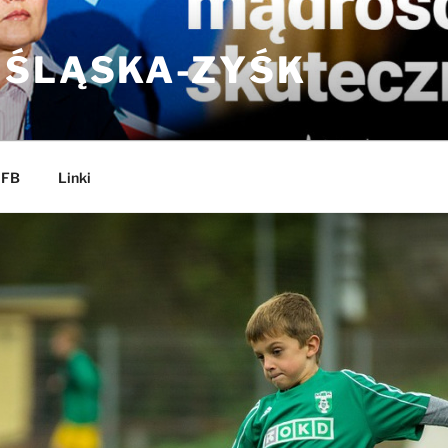
 ŚLĄSKA-ZYŚK
 FB
Linki