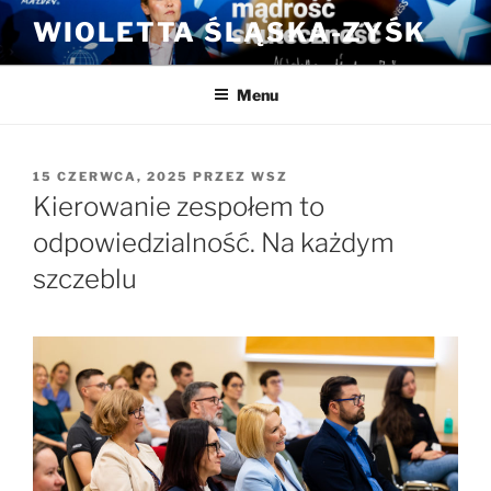
Przejdź
WIOLETTA ŚLĄSKA-ZYŚK
do
treści
Menu
OPUBLIKOWANE
15 CZERWCA, 2025
PRZEZ
WSZ
W
Kierowanie zespołem to
odpowiedzialność. Na każdym
szczeblu