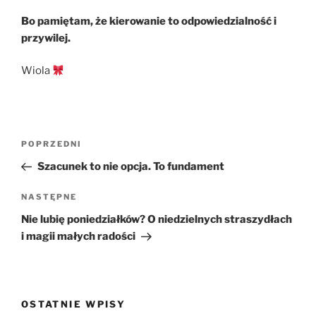
Bo pamiętam, że kierowanie to odpowiedzialność i
przywilej.
Wiola
Nawigacja
Poprzedni
POPRZEDNI
wpisu
wpis
Szacunek to nie opcja. To fundament
Następny
NASTĘPNE
wpis
Nie lubię poniedziałków? O niedzielnych straszydłach
i magii małych radości
OSTATNIE WPISY