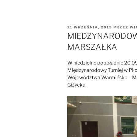
OPUBLIKOWANE
21 WRZEŚNIA, 2015
PRZEZ
WI
W
MIĘDZYNARODOW
MARSZAŁKA
W niedzielne popołudnie 20.09.
Międzynarodowy Turniej w Pił
Województwa Warmińsko – Ma
Giżycku.