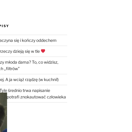
PISY
zaczyna się i kończy oddechem
rzeczy dzieją się w tle
czy młoda dama? To, co widzisz,
h „filtrów”
ej. A ja wciąż rządzę (w kuchni!)
Tyle średnio trwa napisanie
óry potrafi znokautować człowieka