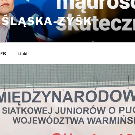
 ŚLĄSKA-ZYŚK
 FB
Linki