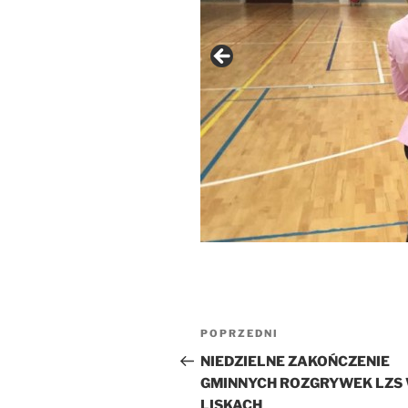
Nawigacja
Poprzedni
POPRZEDNI
wpisu
wpis
NIEDZIELNE ZAKOŃCZENIE
GMINNYCH ROZGRYWEK LZS
LISKACH