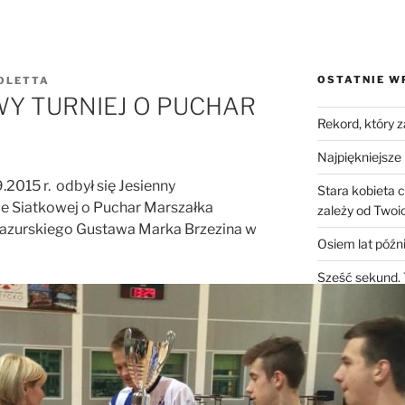
OSTATNIE W
OLETTA
Y TURNIEJ O PUCHAR
Rekord, który 
Najpiękniejsze 
2015 r. odbył się Jesienny
Stara kobieta 
ce Siatkowej o Puchar Marszałka
zależy od Twoic
zurskiego Gustawa Marka Brzezina w
Osiem lat późni
Sześć sekund. 
komentarza, kt