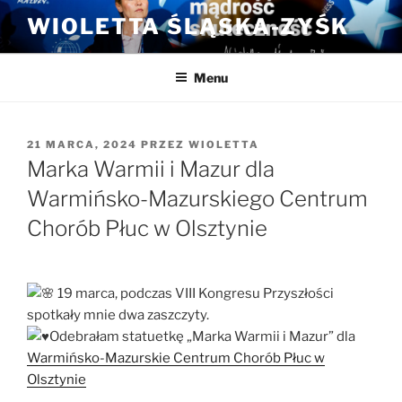
Przejdź
WIOLETTA ŚLĄSKA-ZYŚK
do
treści
Menu
OPUBLIKOWANE
21 MARCA, 2024
PRZEZ
WIOLETTA
W
Marka Warmii i Mazur dla
Warmińsko-Mazurskiego Centrum
Chorób Płuc w Olsztynie
19 marca, podczas VIII Kongresu Przyszłości
spotkały mnie dwa zaszczyty.
Odebrałam statuetkę „Marka Warmii i Mazur” dla
Warmińsko-Mazurskie Centrum Chorób Płuc w
Olsztynie