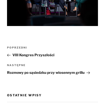
Nawigacja
Poprzedni
POPRZEDNI
wpisu
wpis
VIII Kongres Przyszłości
Następny
NASTĘPNE
wpis
Rozmowy po sąsiedzku przy wiosennym grillu
OSTATNIE WPISY