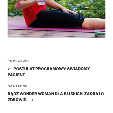
Nawigacja
Poprzedni
POPRZEDNI
wpisu
wpis
POSTULAT PROGRAMOWY: ŚWIADOMY
PACJENT
Następny
NASTĘPNE
wpis
BĄDŹ WONDER WOMAN DLA BLISKICH. ZADBAJ O
ZDROWIE.