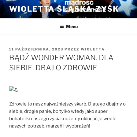
Przejdź
WIOLETTA ŚLĄSKA-ZYŚK
do
treści
Menu
OPUBLIKOWANE
11 PAŹDZIERNIKA, 2023
PRZEZ
WIOLETTA
W
BĄDŹ WONDER WOMAN. DLA
SIEBIE. DBAJ O ZDROWIE
Zdrowie to nasz najważniejszy skarb. Dlatego dbajmy o
siebie, drogie panie, bo tylko wtedy jako super
bohaterki naszego życia możemy układać je wedle
naszych potrzeb, marzeń i wyobrażeń!