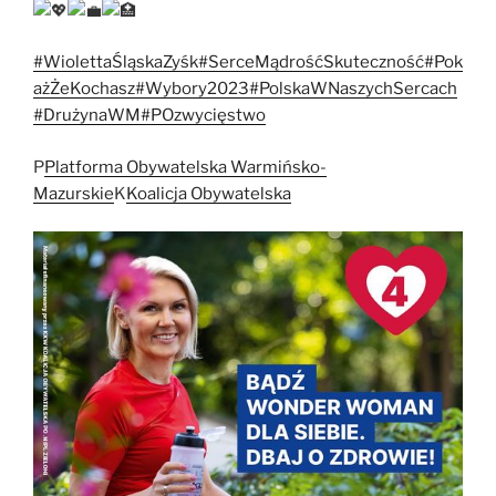
#WiolettaŚląskaZyśk
#SerceMądrośćSkuteczność
#Pok
ażŻeKochasz
#Wybory2023
#PolskaWNaszychSercach
#DrużynaWM
#POzwycięstwo
P
Platforma Obywatelska Warmińsko-
Mazurskie
K
Koalicja Obywatelska