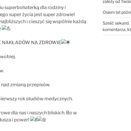
zależy od Twoic
u superbohaterką dla rodziny i
Osiem lat późni
go super życia jest super zdrowie!
ajbliższych i cieszyć się wspólnie każdą
Sześć sekund. 
e
komentarza, kt
IE NAKŁADÓW NA ZDROWIE
owotnej.
w.
 nad zmianą przepisów.
 pierwszy rok studiów medycznych.
owe dla nas i naszych bliskich. Bo w
dusza i power!