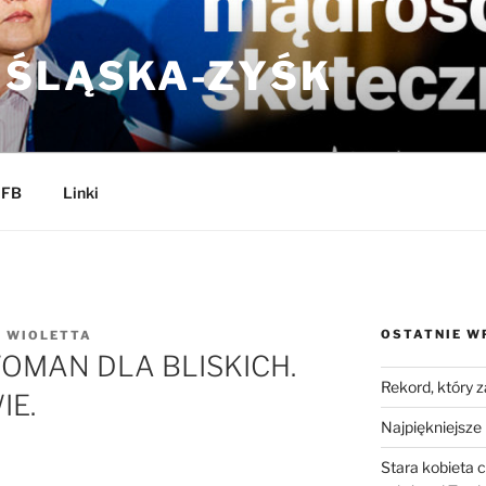
 ŚLĄSKA-ZYŚK
 FB
Linki
OSTATNIE W
Z
WIOLETTA
MAN DLA BLISKICH.
Rekord, który 
IE.
Najpiękniejsze 
Stara kobieta 