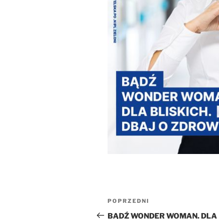
Nawigacja
Poprzedni
POPRZEDNI
wpisu
wpis
BĄDŹ WONDER WOMAN. DLA