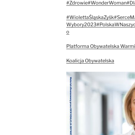
#Zdrowie
#WonderWoman
#Dl
#WiolettaŚląskaZyśk
#SerceM
Wybory2023
#PolskaWNaszyc
o
Platforma Obywatelska Warm
Koalicja Obywatelska