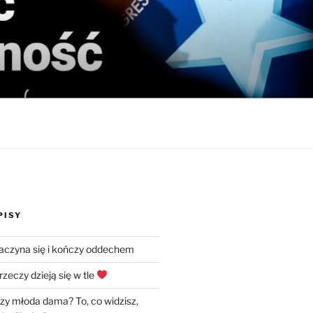
PISY
zaczyna się i kończy oddechem
rzeczy dzieją się w tle
czy młoda dama? To, co widzisz,