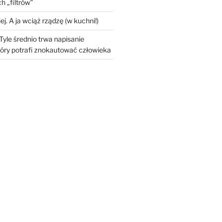
h „filtrów”
ej. A ja wciąż rządzę (w kuchni!)
Tyle średnio trwa napisanie
óry potrafi znokautować człowieka