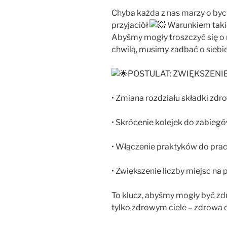
Chyba każda z nas marzy o byci
przyjaciół
Warunkiem takie
Abyśmy mogły troszczyć się o n
chwilą, musimy zadbać o siebi
POSTULAT: ZWIĘKSZEN
•
Zmiana rozdziału składki zdr
• Skrócenie kolejek do zabiegó
• Włączenie praktyków do prac
• Zwiększenie liczby miejsc na
To klucz, abyśmy mogły być zdr
tylko zdrowym ciele – zdrowa 