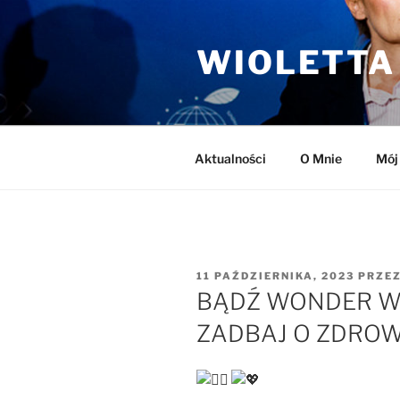
Przejdź
do
WIOLETTA
treści
Aktualności
O Mnie
Mój
OPUBLIKOWANE
11 PAŹDZIERNIKA, 2023
PRZE
W
BĄDŹ WONDER WO
ZADBAJ O ZDROW