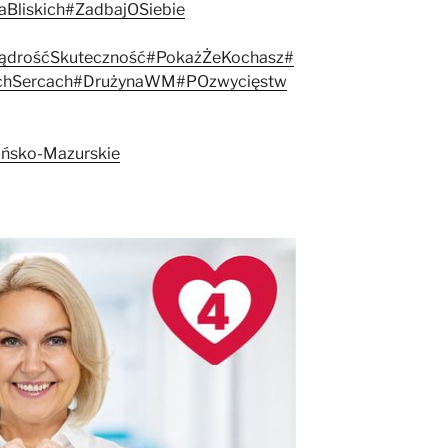
aBliskich
#ZadbajOSiebie
ądrośćSkuteczność
#PokażŻeKochasz
#
hSercach
#DrużynaWM
#POzwycięstw
ińsko-Mazurskie