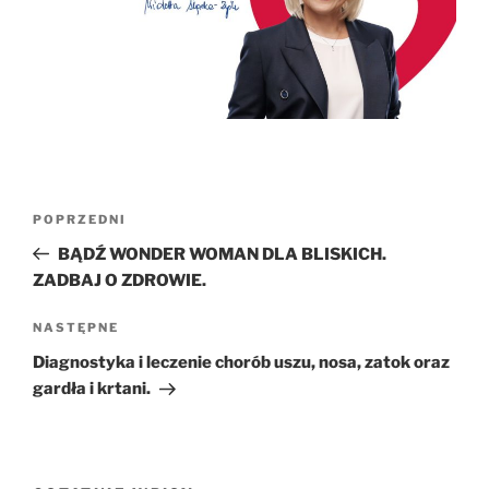
Nawigacja
Poprzedni
POPRZEDNI
wpisu
wpis
BĄDŹ WONDER WOMAN DLA BLISKICH.
ZADBAJ O ZDROWIE.
Następny
NASTĘPNE
wpis
Diagnostyka i leczenie chorób uszu, nosa, zatok oraz
gardła i krtani.