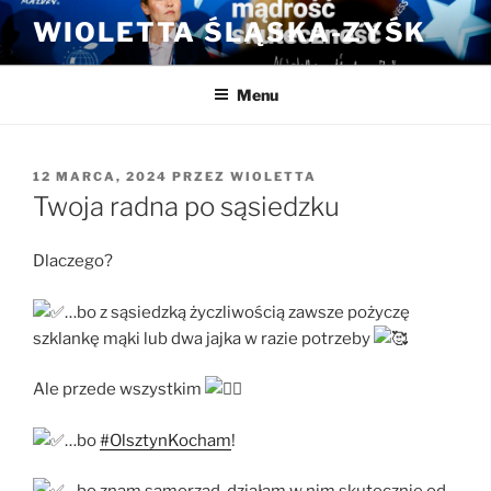
Przejdź
WIOLETTA ŚLĄSKA-ZYŚK
do
treści
Menu
OPUBLIKOWANE
12 MARCA, 2024
PRZEZ
WIOLETTA
W
Twoja radna po sąsiedzku
Dlaczego?
…bo z sąsiedzką życzliwością zawsze pożyczę
szklankę mąki lub dwa jajka w razie potrzeby
Ale przede wszystkim
…bo
#OlsztynKocham
!