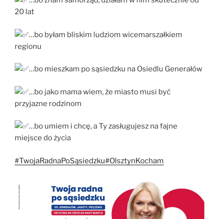
…bo znam samorząd, działam w nim skutecznie od
20 lat
…bo byłam bliskim ludziom wicemarszałkiem
regionu
…bo mieszkam po sąsiedzku na Osiedlu Generałów
…bo jako mama wiem, że miasto musi być
przyjazne rodzinom
…bo umiem i chcę, a Ty zasługujesz na fajne
miejsce do życia
#TwojaRadnaPoSąsiedzku
#OlsztynKocham