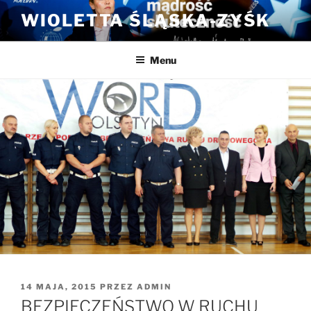
Przejdź
WIOLETTA ŚLĄSKA-ZYŚK
do
treści
Menu
OPUBLIKOWANE
14 MAJA, 2015
PRZEZ
ADMIN
W
BEZPIECZEŃSTWO W RUCHU