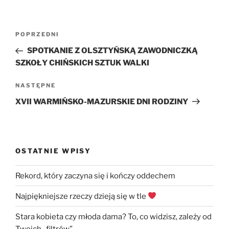
Nawigacja
Poprzedni
POPRZEDNI
wpisu
wpis
SPOTKANIE Z OLSZTYŃSKĄ ZAWODNICZKĄ
SZKOŁY CHIŃSKICH SZTUK WALKI
Następny
NASTĘPNE
wpis
XVII WARMIŃSKO-MAZURSKIE DNI RODZINY
OSTATNIE WPISY
Rekord, który zaczyna się i kończy oddechem
Najpiękniejsze rzeczy dzieją się w tle
Stara kobieta czy młoda dama? To, co widzisz, zależy od
Twoich „filtrów”