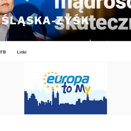
 ŚLĄSKA-ZYŚK
 FB
Linki