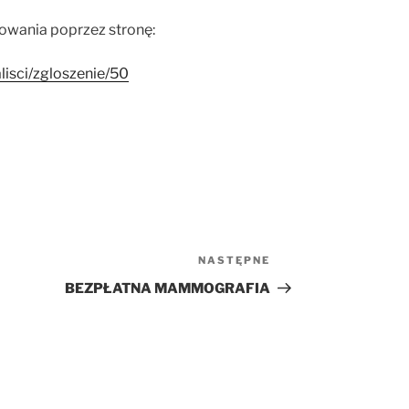
owania poprzez stronę:
lisci/zgloszenie/50
NASTĘPNE
Następny
wpis
BEZPŁATNA MAMMOGRAFIA