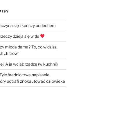
PISY
zaczyna się i kończy oddechem
rzeczy dzieją się w tle
czy młoda dama? To, co widzisz,
h „filtrów”
ej. A ja wciąż rządzę (w kuchni!)
Tyle średnio trwa napisanie
óry potrafi znokautować człowieka