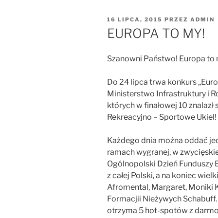
OPUBLIKOWANE
16 LIPCA, 2015
PRZEZ
ADMIN
W
EUROPA TO MY!
Szanowni Państwo! Europa to 
Do 24 lipca trwa konkurs „Eur
Ministerstwo Infrastruktury i
których w finałowej 10 znalazł 
Rekreacyjno – Sportowe Ukiel!
Każdego dnia można oddać jede
ramach wygranej, w zwycięski
Ogólnopolski Dzień Funduszy E
z całej Polski, a na koniec wiel
Afromental, Margaret, Moniki K
Formacjii Nieżywych Schabuf
otrzyma 5 hot-spotów z darmo