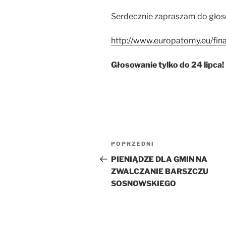
Serdecznie zapraszam do głos
http://www.europatomy.eu/fina
Głosowanie tylko do 24 lipca!
Nawigacja
Poprzedni
POPRZEDNI
wpisu
wpis
PIENIĄDZE DLA GMIN NA
ZWALCZANIE BARSZCZU
SOSNOWSKIEGO