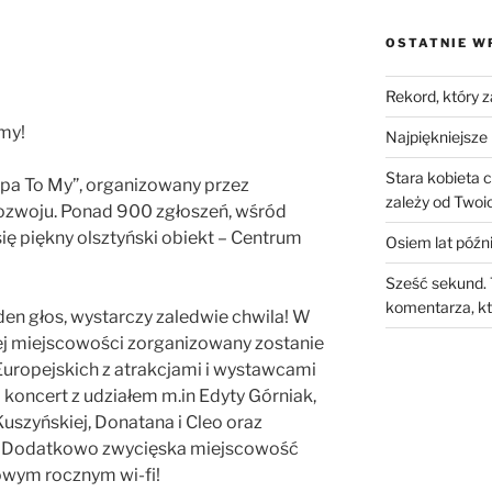
OSTATNIE W
Rekord, który 
my!
Najpiękniejsze 
Stara kobieta 
opa To My”, organizowany przez
zależy od Twoic
 Rozwoju. Ponad 900 zgłoszeń, wśród
się piękny olsztyński obiekt – Centrum
Osiem lat późni
Sześć sekund. 
komentarza, kt
n głos, wystarczy zaledwie chwila! W
ej miejscowości zorganizowany zostanie
uropejskich z atrakcjami i wystawcami
ki koncert z udziałem m.in Edyty Górniak,
uszyńskiej, Donatana i Cleo oraz
f. Dodatkowo zwycięska miejscowość
wym rocznym wi-fi!