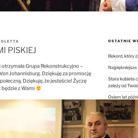
OSTATNIE W
IOLETTA
 PISKIEJ
Rekord, który 
j otrzymała Grupa Rekonstrukcyjno –
Najpiękniejsze 
 Von Johannisburg. Dziękuję za promocję
Stara kobieta 
połeczną. Dziękuję, że jesteście! Życzę
zależy od Twoic
c będzie z Wami
Osiem lat późni
Sześć sekund. 
komentarza, kt