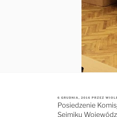
OPUBLIKOWANE
6 GRUDNIA, 2016
PRZEZ
WIOL
W
Posiedzenie Komisj
Sejmiku Wojewódz