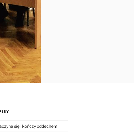
PISY
zaczyna się i kończy oddechem