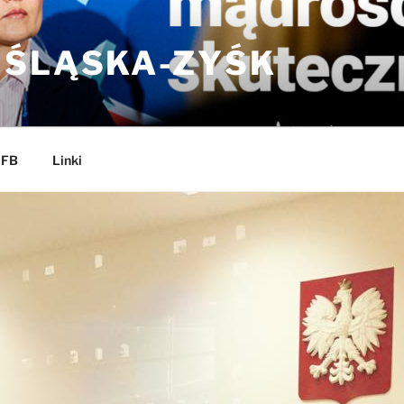
 ŚLĄSKA-ZYŚK
 FB
Linki