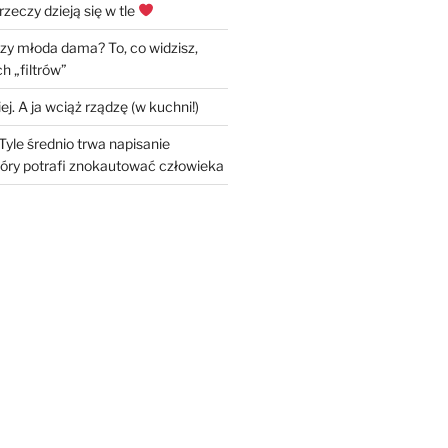
rzeczy dzieją się w tle
czy młoda dama? To, co widzisz,
h „filtrów”
ej. A ja wciąż rządzę (w kuchni!)
Tyle średnio trwa napisanie
óry potrafi znokautować człowieka