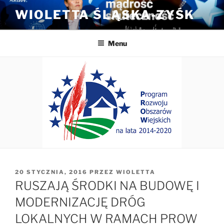
Przejdź
WIOLETTA ŚLĄSKA-ZYŚK
do
treści
Menu
OPUBLIKOWANE
20 STYCZNIA, 2016
PRZEZ
WIOLETTA
W
RUSZAJĄ ŚRODKI NA BUDOWĘ I
MODERNIZACJĘ DRÓG
LOKALNYCH W RAMACH PROW