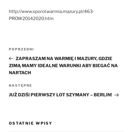
http://www.sporol.warmia.mazury.pl/463-
PROW20142020.htm
Nawigacja
Poprzedni
POPRZEDNI
wpisu
wpis
ZAPRASZAM NA WARMIĘ I MAZURY, GDZIE
ZIMĄ MAMY IDEALNE WARUNKI ABY BIEGAĆ NA
NARTACH
Następny
NASTĘPNE
wpis
JUŻ DZIŚ! PIERWSZY LOT SZYMANY – BERLIN!
OSTATNIE WPISY