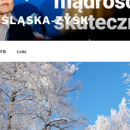
 ŚLĄSKA-ZYŚK
 FB
Linki