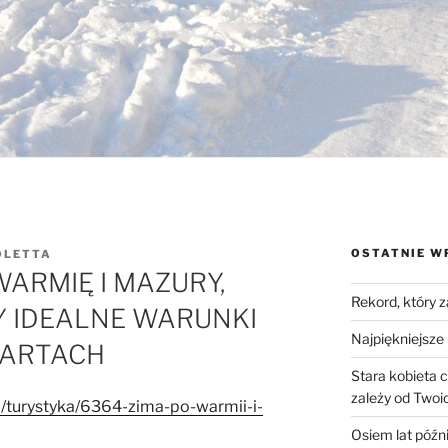
OSTATNIE W
OLETTA
ARMIĘ I MAZURY,
Rekord, który 
Y IDEALNE WARUNKI
Najpiękniejsze 
NARTACH
Stara kobieta 
zależy od Twoic
pl/turystyka/6364-zima-po-warmii-i-
Osiem lat późni