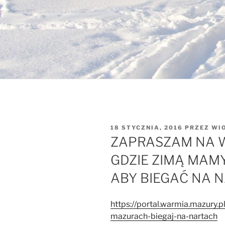
OPUBLIKOWANE
18 STYCZNIA, 2016
PRZEZ
WI
W
ZAPRASZAM NA W
GDZIE ZIMĄ MAM
ABY BIEGAĆ NA 
https://portal.warmia.mazury.
mazurach-biegaj-na-nartach