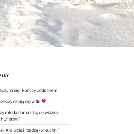
PISY
zaczyna się i kończy oddechem
rzeczy dzieją się w tle
czy młoda dama? To, co widzisz,
h „filtrów”
ej. A ja wciąż rządzę (w kuchni!)