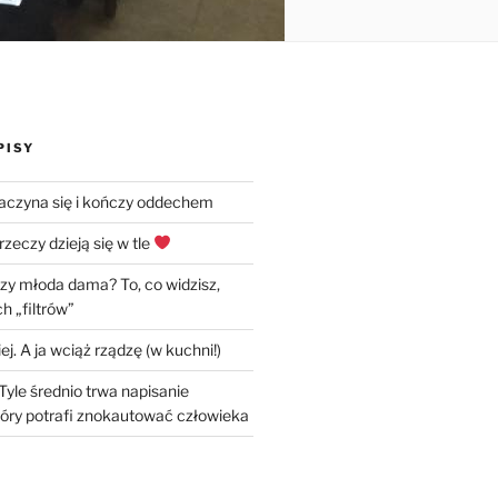
PISY
zaczyna się i kończy oddechem
rzeczy dzieją się w tle
czy młoda dama? To, co widzisz,
h „filtrów”
ej. A ja wciąż rządzę (w kuchni!)
Tyle średnio trwa napisanie
óry potrafi znokautować człowieka