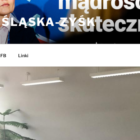
 ŚLĄSKA-ZYŚK
 FB
Linki