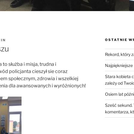
OSTATNIE W
IN
szu
Rekord, który 
 to służba i misja, trudna i
Najpiękniejsze 
ód policjanta cieszył sie coraz
Stara kobieta 
em społecznym, zdrowia i wszelkiej
zależy od Twoic
enia dla awansowanych i wyróżnionych!
Osiem lat późni
Sześć sekund. 
komentarza, kt