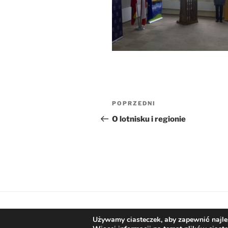
Nawigacja
Poprzedni
POPRZEDNI
wpisu
wpis
O lotnisku i regionie
Dumnie wspierane przez WordPress
Używamy ciasteczek, aby zapewnić najlep