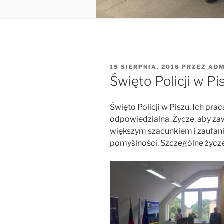
OPUBLIKOWANE
15 SIERPNIA, 2016
PRZEZ
ADM
W
Święto Policji w Pi
Święto Policji w Piszu. Ich praca
odpowiedzialna. Życzę, aby zaw
większym szacunkiem i zaufani
pomyślności. Szczególne życz