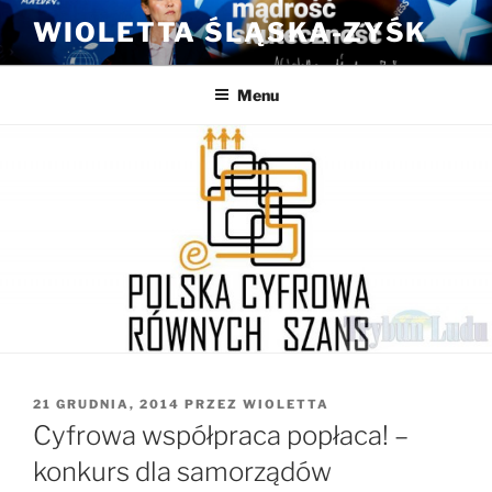
Przejdź
WIOLETTA ŚLĄSKA-ZYŚK
do
treści
Menu
OPUBLIKOWANE
21 GRUDNIA, 2014
PRZEZ
WIOLETTA
W
Cyfrowa współpraca popłaca! –
konkurs dla samorządów