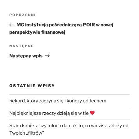
Nawigacja
Poprzedni
POPRZEDNI
wpisu
wpis
MG instytucją pośredniczącą POIR w nowej
perspektywie finansowej
Następny
NASTĘPNE
wpis
Następny wpis
OSTATNIE WPISY
Rekord, który zaczyna się i kończy oddechem
Najpiękniejsze rzeczy dzieją się w tle
Stara kobieta czy młoda dama? To, co widzisz, zależy od
Twoich „filtrów”