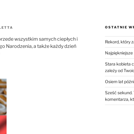
OSTATNIE W
LETTA
 przede wszystkim samych ciepłych i
Rekord, który 
o Narodzenia, a także każdy dzień
Najpiękniejsze 
u
Stara kobieta 
zależy od Twoic
Osiem lat późni
Sześć sekund. 
komentarza, kt