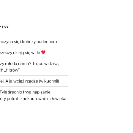
PISY
zaczyna się i kończy oddechem
rzeczy dzieją się w tle
czy młoda dama? To, co widzisz,
h „filtrów”
ej. A ja wciąż rządzę (w kuchni!)
Tyle średnio trwa napisanie
óry potrafi znokautować człowieka