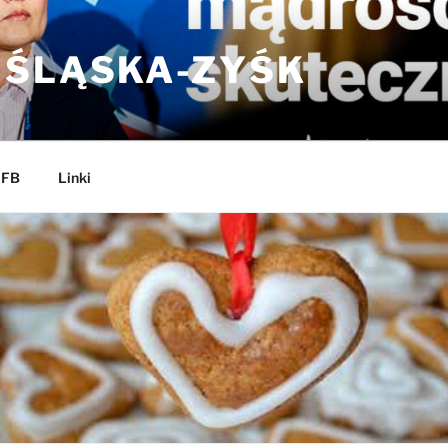
 ŚLĄSKA-ZYŚK
 FB
Linki