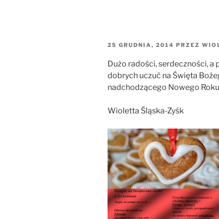
OPUBLIKOWANE
25 GRUDNIA, 2014
PRZEZ
WIO
W
Dużo radości, serdeczności, a
dobrych uczuć na Święta Bożeg
nadchodzącego Nowego Rok
Wioletta Śląska-Zyśk