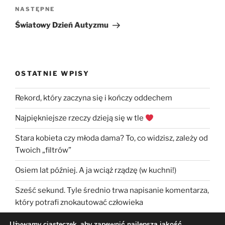
Następny
NASTĘPNE
wpis
Światowy Dzień Autyzmu
OSTATNIE WPISY
Rekord, który zaczyna się i kończy oddechem
Najpiękniejsze rzeczy dzieją się w tle
Stara kobieta czy młoda dama? To, co widzisz, zależy od
Twoich „filtrów”
Osiem lat później. A ja wciąż rządzę (w kuchni!)
Sześć sekund. Tyle średnio trwa napisanie komentarza,
który potrafi znokautować człowieka
Używamy ciasteczek, aby zapewnić najlepszą jakość