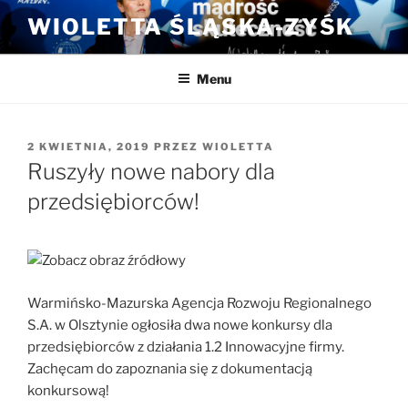
Przejdź
WIOLETTA ŚLĄSKA-ZYŚK
do
treści
Menu
OPUBLIKOWANE
2 KWIETNIA, 2019
PRZEZ
WIOLETTA
W
Ruszyły nowe nabory dla
przedsiębiorców!
Warmińsko-Mazurska Agencja Rozwoju Regionalnego
S.A. w Olsztynie ogłosiła dwa nowe konkursy dla
przedsiębiorców z działania 1.2 Innowacyjne firmy.
Zachęcam do zapoznania się z dokumentacją
konkursową!