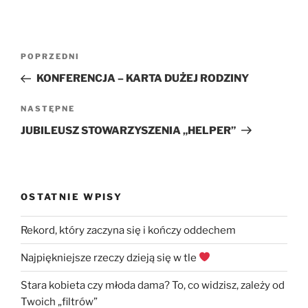
Nawigacja
Poprzedni
POPRZEDNI
wpisu
wpis
KONFERENCJA – KARTA DUŻEJ RODZINY
Następny
NASTĘPNE
wpis
JUBILEUSZ STOWARZYSZENIA „HELPER”
OSTATNIE WPISY
Rekord, który zaczyna się i kończy oddechem
Najpiękniejsze rzeczy dzieją się w tle
Stara kobieta czy młoda dama? To, co widzisz, zależy od
Twoich „filtrów”