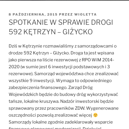
OPUBLIKOWANE
8 PAŹDZIERNIKA, 2015
PRZEZ
WIOLETTA
W
SPOTKANIE W SPRAWIE DROGI
592 KĘTRZYN – GIŻYCKO
Dziś w Kętrzynie rozmawialiśmy z samorządowcami o
drodze 592 Kętrzyn – Giżycko. Droga ta jest wpisana
jako pierwsza na liście rezerwowej z RPO WiM 2014-
2020 (w sumie jest 6 inwestycji podstawowych i 3
rezerwowe). Samorząd województwa chce zrealizować
wszystkie 9 inwestycji. Wymaga to odpowiedniego
zabezpieczenia finansowego. Zarząd Dróg
Wojewódzkich będzie do budowy dróg wykorzystywać
tańsze, lokalne kruszywa. Nadzór inwestorski będzie
sprawowany przez pracowników ZDW. Wygenerowane
oszczędności pozwolą zrealizować więcej
Samorządy lokalne zgodnie zadeklarowały wsparcie