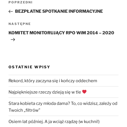
Poprzedni
POPRZEDNI
wpisu
wpis
BEZPŁATNE SPOTKANIE INFORMACYJNE
Następny
NASTĘPNE
wpis
KOMITET MONITORUJĄCY RPO WiM 2014 – 2020
OSTATNIE WPISY
Rekord, który zaczyna się i kończy oddechem
Najpiękniejsze rzeczy dzieją się w tle
Stara kobieta czy młoda dama? To, co widzisz, zależy od
Twoich „filtrów”
Osiem lat później. A ja wciąż rządzę (w kuchni!)