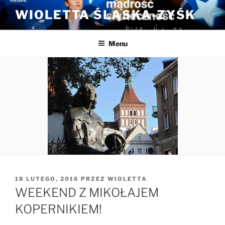
Przejdź
WIOLETTA ŚLĄSKA-ZYŚK
do
treści
Menu
OPUBLIKOWANE
18 LUTEGO, 2016
PRZEZ
WIOLETTA
W
WEEKEND Z MIKOŁAJEM
KOPERNIKIEM!