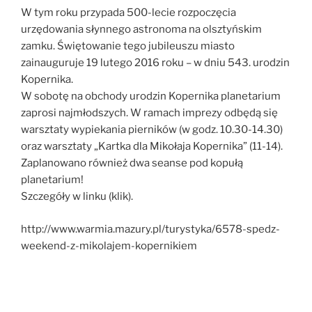
W tym roku przypada 500-lecie rozpoczęcia
urzędowania słynnego astronoma na olsztyńskim
zamku. Świętowanie tego jubileuszu miasto
zainauguruje 19 lutego 2016 roku – w dniu 543. urodzin
Kopernika.
W sobotę na obchody urodzin Kopernika planetarium
zaprosi najmłodszych. W ramach imprezy odbędą się
warsztaty wypiekania pierników (w godz. 10.30-14.30)
oraz warsztaty „Kartka dla Mikołaja Kopernika” (11-14).
Zaplanowano również dwa seanse pod kopułą
planetarium!
Szczegóły w linku (klik).
http://www.warmia.mazury.pl/turystyka/6578-spedz-
weekend-z-mikolajem-kopernikiem
Nawigacja