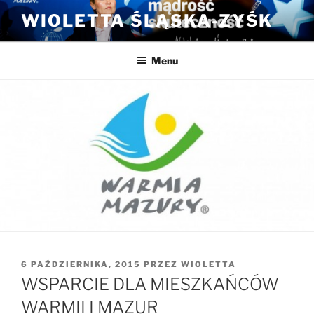
Przejdź
WIOLETTA ŚLĄSKA-ZYŚK
do
treści
Menu
OPUBLIKOWANE
6 PAŹDZIERNIKA, 2015
PRZEZ
WIOLETTA
W
WSPARCIE DLA MIESZKAŃCÓW
WARMII I MAZUR