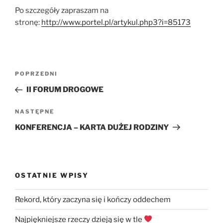
Po szczegóły zapraszam na
stronę:
http://www.portel.pl/artykul.php3?i=85173
Nawigacja
Poprzedni
POPRZEDNI
wpisu
wpis
II FORUM DROGOWE
Następny
NASTĘPNE
wpis
KONFERENCJA – KARTA DUŻEJ RODZINY
OSTATNIE WPISY
Rekord, który zaczyna się i kończy oddechem
Najpiękniejsze rzeczy dzieją się w tle